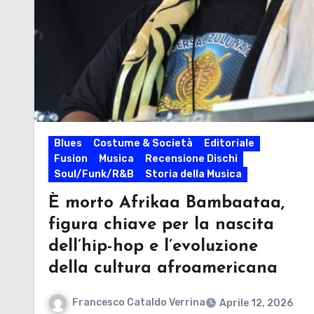
Blues
Costume & Società
Editoriale
Fusion
Musica
Recensione Dischi
Soul/Funk/R&B
Storia della Musica
È morto Afrikaa Bambaataa,
figura chiave per la nascita
dell’hip-hop e l’evoluzione
della cultura afroamericana
Francesco Cataldo Verrina
Aprile 12, 2026