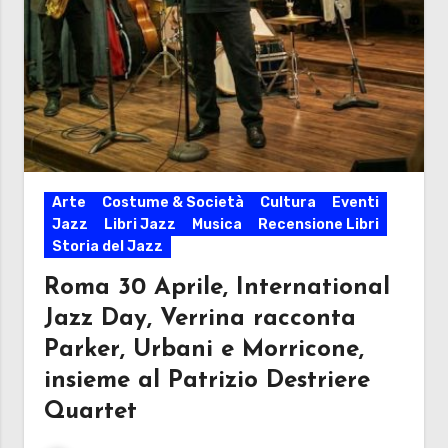
Arte
Costume & Società
Cultura
Eventi
Jazz
Libri Jazz
Musica
Recensione Libri
Storia del Jazz
Roma 30 Aprile, International
Jazz Day, Verrina racconta
Parker, Urbani e Morricone,
insieme al Patrizio Destriere
Quartet