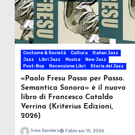
Costume & Società
Cultura
Italian Jazz
Jazz
Libri Jazz
Musica
New Jazz
Post-Bop
Recensione Libri
Storia del Jazz
«Paolo Fresu Passo per Passo.
Semantica Sonora» è il nuovo
libro di Francesco Cataldo
Verrina (Kriterius Edizioni,
2026)
Irma Sanders
Febbraio 10, 2026