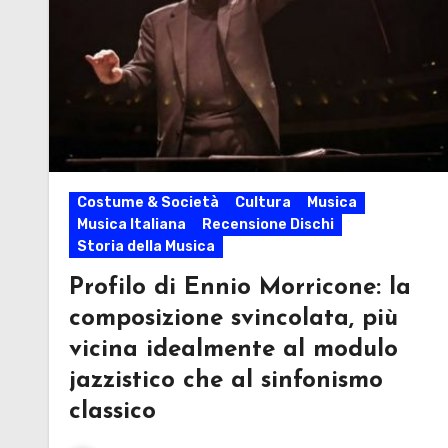
Costume & Società
Cultura
Musica
Musica Italiana
Recensione Dischi
Storia della Musica
Profilo di Ennio Morricone: la
composizione svincolata, più
vicina idealmente al modulo
jazzistico che al sinfonismo
classico