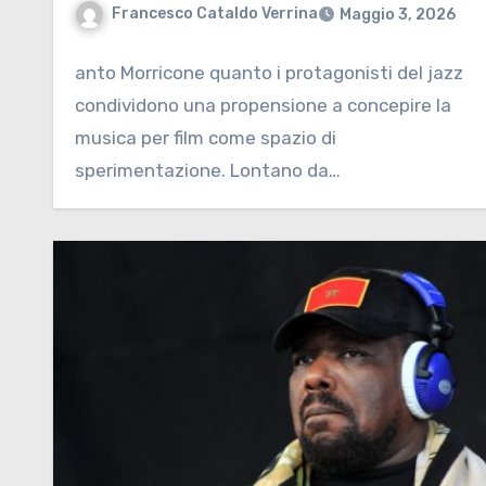
Francesco Cataldo Verrina
Maggio 3, 2026
anto Morricone quanto i protagonisti del jazz
condividono una propensione a concepire la
musica per film come spazio di
sperimentazione. Lontano da…