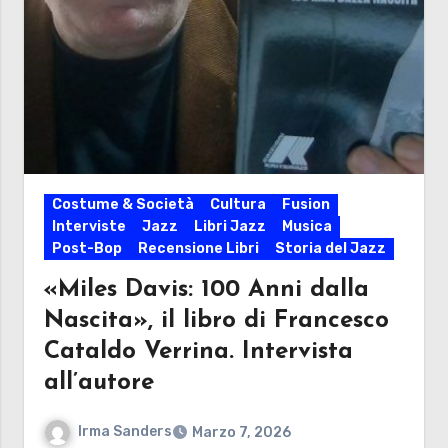
Costume & Società
Cultura
Fusion
Interviste
Jazz
Libri Jazz
Musica
Post-Bop
Recensione Libri
Storia del Jazz
«Miles Davis: 100 Anni dalla
Nascita», il libro di Francesco
Cataldo Verrina. Intervista
all’autore
Irma Sanders
Marzo 7, 2026