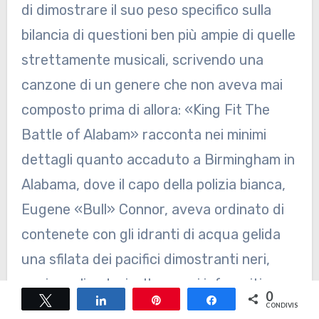
di dimostrare il suo peso specifico sulla
bilancia di questioni ben più ampie di quelle
strettamente musicali, scrivendo una
canzone di un genere che non aveva mai
composto prima di allora: «King Fit The
Battle of Alabam» racconta nei minimi
dettagli quanto accaduto a Birmingham in
Alabama, dove il capo della polizia bianca,
Eugene «Bull» Connor, aveva ordinato di
contenete con gli idranti di acqua gelida
una sfilata dei pacifici dimostranti neri,
sguinzagliando, inoltre, cani inferociti e
0
Tweet
Share
Pin
Share
drogati contro la folla. Fu questa la più
CONDIVISIONI