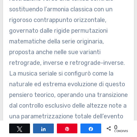
sostituendo l’armonia classica con un
rigoroso contrappunto orizzontale,
governato dalle rigide permutazioni
matematiche della serie originaria,
proposta anche nelle sue varianti
retrograde, inverse e retrograde-inverse.
La musica seriale si configurò come la
naturale ed estrema evoluzione di questo
pensiero teorico, operando una transizione
dal controllo esclusivo delle altezze note a
una parametrizzazione totale dell’evento
sonoro. Nel serialismo integrale, fiorito nel
0
Tweet
Share
Pin
Share
CONDIVISIONI