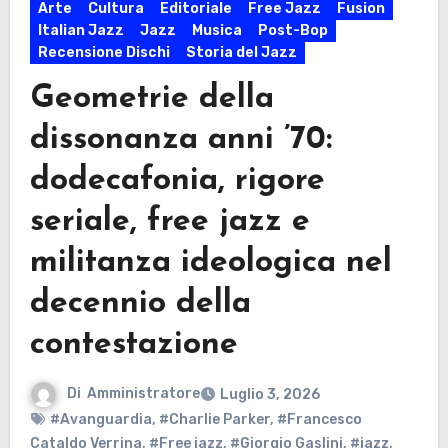
Arte
Cultura
Editoriale
Free Jazz
Fusion
Italian Jazz
Jazz
Musica
Post-Bop
Recensione Dischi
Storia del Jazz
Geometrie della
dissonanza anni ’70:
dodecafonia, rigore
seriale, free jazz e
militanza ideologica nel
decennio della
contestazione
Di
Amministratore
Luglio 3, 2026
#Avanguardia
,
#Charlie Parker
,
#Francesco
Cataldo Verrina
,
#Free jazz
,
#Giorgio Gaslini
,
#jazz
,