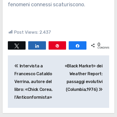
fenomeni connessi scaturiscono.
Post Views:
2.437
0
Tweet
Share
Pin
Share
CONDIVISIONI
Navigazione
Intervista a
«Black Market» dei
articoli
Francesco Cataldo
Weather Report:
Verrina, autore del
passaggi evolutivi
libro: «Chick Corea,
(Columbia,1976)
l’Anticonformista»