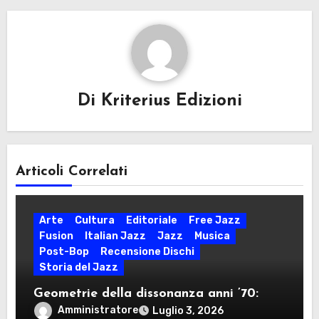
Di
Kriterius Edizioni
Articoli Correlati
Arte
Cultura
Editoriale
Free Jazz
Fusion
Italian Jazz
Jazz
Musica
Post-Bop
Recensione Dischi
Storia del Jazz
Geometrie della dissonanza anni ’70:
dodecafonia, rigore seriale, free jazz e
Amministratore
Luglio 3, 2026