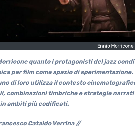
Ennio Morricone
ica per film come spazio di sperimentazione. 
no di loro utilizza il contesto cinematografic
i, combinazioni timbriche e strategie narrat
in ambiti più codificati.
Francesco Cataldo Verrina //