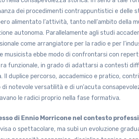
to nella consapevolezza storica. In seno a tale f
anza dei procedimenti contrappuntistici e delle s
ro alimentato l’attività, tanto nell’ambito della m
ione autonoma. Parallelamente agli studi accademi
ionale come arrangiatore per la radio e per l’indust
e musicista ebbe modo di confrontarsi con reperto
ra funzionale, in grado di adattarsi a contesti dif
a. Il duplice percorso, accademico e pratico, contr
 di notevole versatilità e di un’acuta consapevole
avano le radici proprio nella fase formativa.
esso di Ennio Morricone nel contesto profess
visa o spettacolare, ma subì un evoluzione gradua