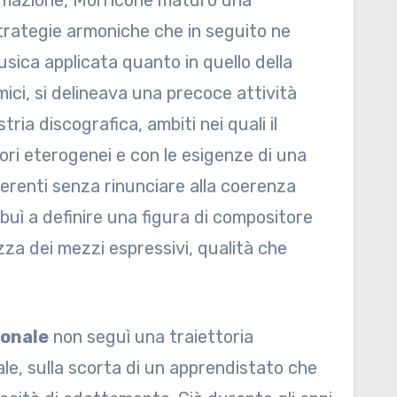
ormazione, Morricone maturò una
trategie armoniche che in seguito ne
usica applicata quanto in quello della
ci, si delineava una precoce attività
ria discografica, ambiti nei quali il
ri eterogenei e con le esigenze di una
ferenti senza rinunciare alla coerenza
ibuì a definire una figura di compositore
zza dei mezzi espressivi, qualità che
ionale
non seguì una traiettoria
le, sulla scorta di un apprendistato che