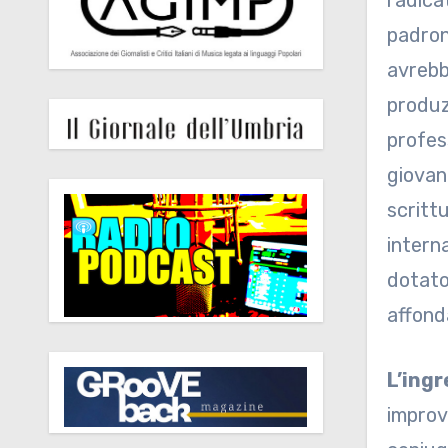
radica
padron
avrebbe
produz
profess
giovan
scrittu
intern
dotato
affond
L’ingr
improv