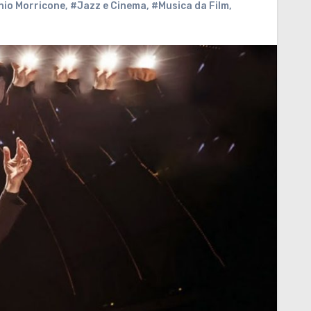
io Morricone
,
#Jazz e Cinema
,
#Musica da Film
,