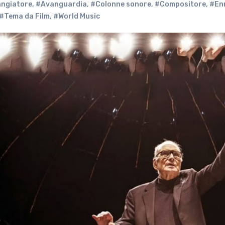
ngiatore
,
#Avanguardia
,
#Colonne sonore
,
#Compositore
,
#Enn
#Tema da Film
,
#World Music