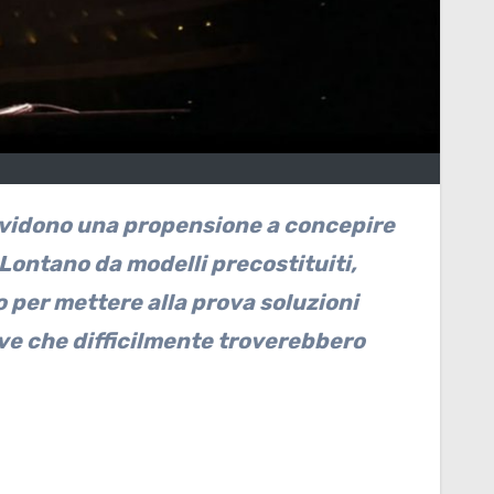
Lontano da modelli precostituiti,
o per mettere alla prova soluzioni
ive che difficilmente troverebbero