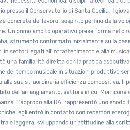
ava necessità economica, disciplina tecnica e cap
io presso il Conservatorio di Santa Cecilia, il giov
ze concrete del lavoro, sospinto perfino dalla vol
are. Un primo ambito operativo prese forma nel cir
mba, strumento conformato inizialmente sulla base 
si in settori legati all’intrattenimento e alla musi
ò una familiarità diretta con la pratica esecutiva,
ne del tempo musicale in situazioni produttive ser
o alla sua straordinaria efficienza compositiva. Il
mbito dell’arrangiamento, settore in cui Morricone
anza. L’approdo alla RAI rappresentò uno snodo fo
oniche, egli entrò in contatto con repertori eterog
trale leggera, sviluppando un’attitudine alla scrit