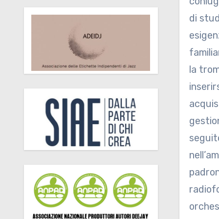
coniug
di stud
esigen
famili
la tro
inserir
acquist
gestio
seguit
nell’a
padron
radiof
orches