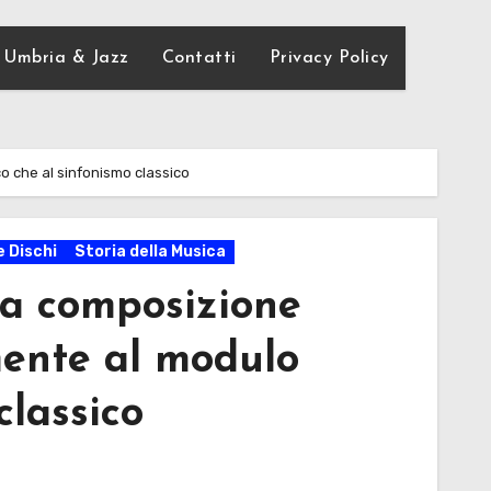
Umbria & Jazz
Contatti
Privacy Policy
co che al sinfonismo classico
 Dischi
Storia della Musica
 la composizione
mente al modulo
classico