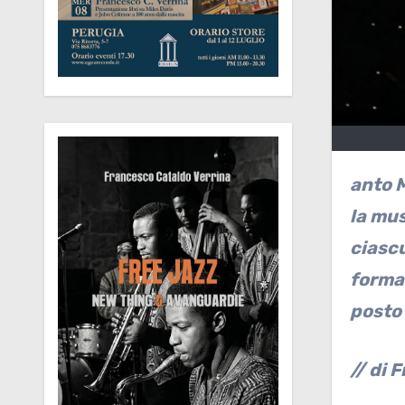
anto Morricone quanto i protagonisti del jazz condividono una propensione a concepire
la mus
ciascu
formal
posto 
// di 