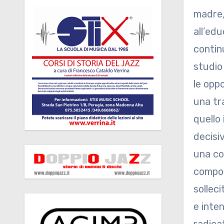
madre,
all’ed
contin
studio
le oppo
una tr
quello
decisi
una co
compos
sollec
e inte