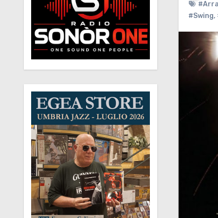
#Arra
#Swing
,