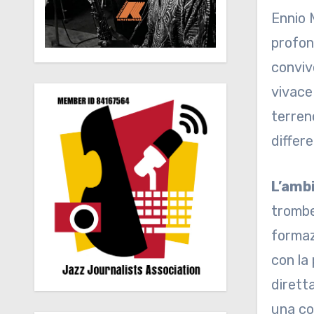
Ennio 
profond
convive
vivace
terreno
differe
L’amb
trombe
formaz
con la
diretta
una co