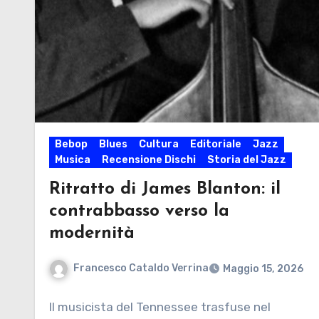
Bebop
Blues
Cultura
Editoriale
Jazz
Musica
Recensione Dischi
Storia del Jazz
Ritratto di James Blanton: il
contrabbasso verso la
modernità
Francesco Cataldo Verrina
Maggio 15, 2026
Il musicista del Tennessee trasfuse nel