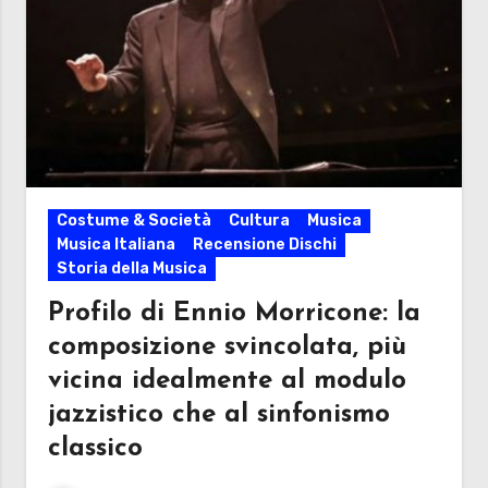
Costume & Società
Cultura
Musica
Musica Italiana
Recensione Dischi
Storia della Musica
Profilo di Ennio Morricone: la
composizione svincolata, più
vicina idealmente al modulo
jazzistico che al sinfonismo
classico