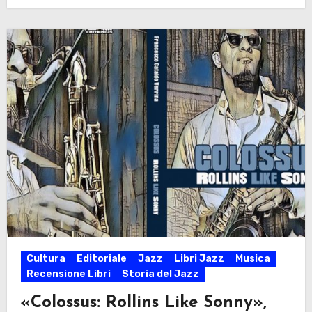
Cultura
Editoriale
Jazz
Libri Jazz
Musica
Recensione Libri
Storia del Jazz
«Colossus: Rollins Like Sonny»,