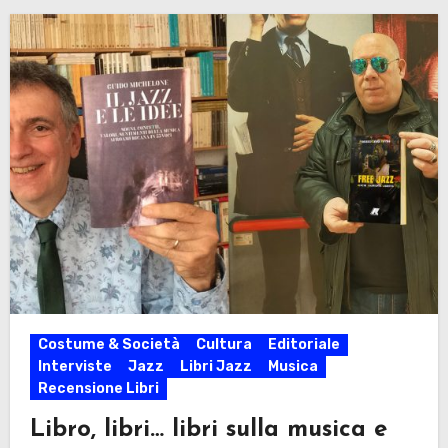
Costume & Società
Cultura
Editoriale
Interviste
Jazz
Libri Jazz
Musica
Recensione Libri
Libro, libri… libri sulla musica e