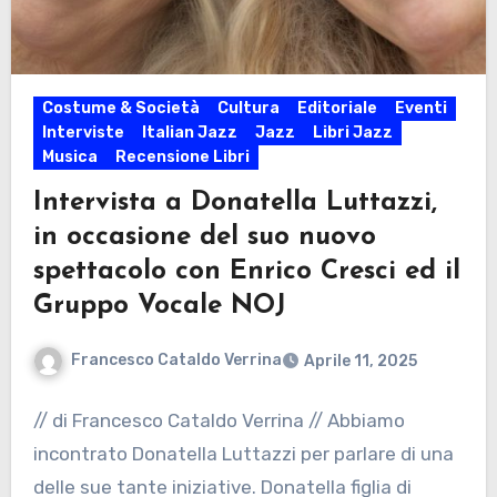
Costume & Società
Cultura
Editoriale
Eventi
Interviste
Italian Jazz
Jazz
Libri Jazz
Musica
Recensione Libri
Intervista a Donatella Luttazzi,
in occasione del suo nuovo
spettacolo con Enrico Cresci ed il
Gruppo Vocale NOJ
Francesco Cataldo Verrina
Aprile 11, 2025
// di Francesco Cataldo Verrina // Abbiamo
incontrato Donatella Luttazzi per parlare di una
delle sue tante iniziative. Donatella figlia di