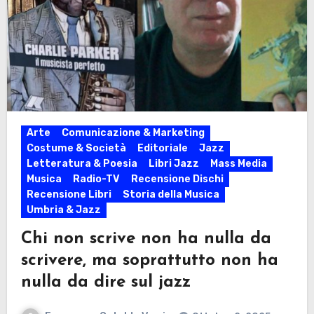
Arte
Comunicazione & Marketing
Costume & Società
Editoriale
Jazz
Letteratura & Poesia
Libri Jazz
Mass Media
Musica
Radio-TV
Recensione Dischi
Recensione Libri
Storia della Musica
Umbria & Jazz
Chi non scrive non ha nulla da
scrivere, ma soprattutto non ha
nulla da dire sul jazz