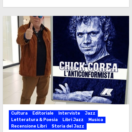
Cultura
Editoriale
Interviste
Jazz
Letteratura & Poesia
Libri Jazz
Musica
Recensione Libri
Storia del Jazz