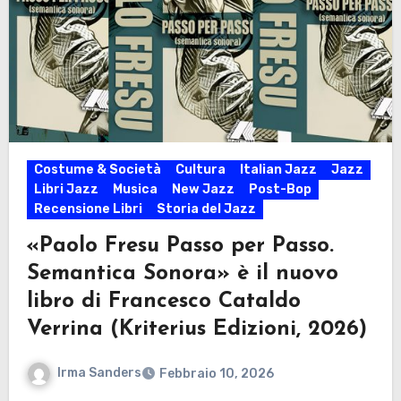
Costume & Società
Cultura
Italian Jazz
Jazz
Libri Jazz
Musica
New Jazz
Post-Bop
Recensione Libri
Storia del Jazz
«Paolo Fresu Passo per Passo.
Semantica Sonora» è il nuovo
libro di Francesco Cataldo
Verrina (Kriterius Edizioni, 2026)
Irma Sanders
Febbraio 10, 2026