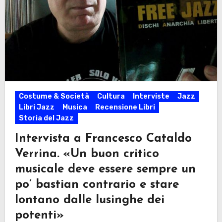
Costume & Società
Cultura
Interviste
Jazz
Libri Jazz
Musica
Recensione Libri
Storia del Jazz
Intervista a Francesco Cataldo
Verrina. «Un buon critico
musicale deve essere sempre un
po’ bastian contrario e stare
lontano dalle lusinghe dei
potenti»