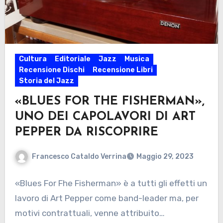
Cultura
Editoriale
Jazz
Musica
Recensione Dischi
Recensione Libri
Storia del Jazz
«BLUES FOR THE FISHERMAN»,
UNO DEI CAPOLAVORI DI ART
PEPPER DA RISCOPRIRE
Francesco Cataldo Verrina
Maggio 29, 2023
«Blues For Fhe Fisherman» è a tutti gli effetti un
lavoro di Art Pepper come band-leader ma, per
motivi contrattuali, venne attribuito…