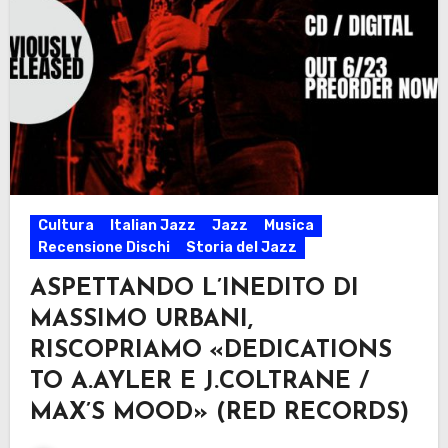
Cultura
Italian Jazz
Jazz
Musica
Recensione Dischi
Storia del Jazz
ASPETTANDO L’INEDITO DI
MASSIMO URBANI,
RISCOPRIAMO «DEDICATIONS
TO A.AYLER E J.COLTRANE /
MAX’S MOOD» (RED RECORDS)