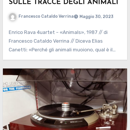
SULLE TRACCE DEGLI ANIMALI
Francesco Cataldo Verrina
Maggio 30, 2023
Enrico Rava 4uartet – «Animals», 1987 // di
Francesco Cataldo Verrina // Diceva Elias
Canetti: «Perché gli animali muoiono, qual è il…