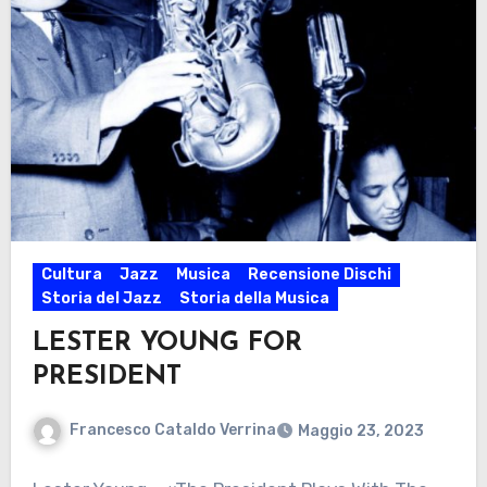
Cultura
Jazz
Musica
Recensione Dischi
Storia del Jazz
Storia della Musica
LESTER YOUNG FOR
PRESIDENT
Francesco Cataldo Verrina
Maggio 23, 2023