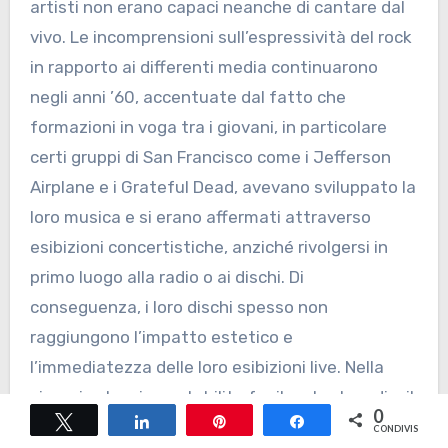
artisti non erano capaci neanche di cantare dal
vivo. Le incomprensioni sull’espressività del rock
in rapporto ai differenti media continuarono
negli anni ’60, accentuate dal fatto che
formazioni in voga tra i giovani, in particolare
certi gruppi di San Francisco come i Jefferson
Airplane e i Grateful Dead, avevano sviluppato la
loro musica e si erano affermati attraverso
esibizioni concertistiche, anziché rivolgersi in
primo luogo alla radio o ai dischi. Di
conseguenza, i loro dischi spesso non
raggiungono l’impatto estetico e
l’immediatezza delle loro esibizioni live. Nella
sinergia che si era stabilita fra il rock e la radio, il
0
Tweet
Share
Pin
Share
disc-jockey occupò una posizione cruciale,
CONDIVISIONI