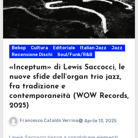
Bebop
Cultura
Editoriale
Italian Jazz
Jazz
Recensione Dischi
Soul/Funk/R&B
«Inceptum» di Lewis Saccocci, le
nuove sfide dell’organ trio jazz,
fra tradizione e
contemporaneità (WOW Records,
2025)
Francesco Cataldo Verrina
Aprile 13, 2025
Lewis Saccocci riesce a conglobare elementi