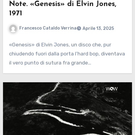
Note. «Genesis» di Elvin Jones,
1971
Francesco Cataldo Verrina
Aprile 13, 2025
«Genesis» di Elvin Jones, un disco che, pur
chiudendo fuori dalla porta l’hard bop, diventava
il vero punto di sutura fra grande…