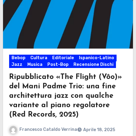
Bebop
Cultura
Editoriale
Ispanico-Latino
Jazz
Musica
Post-Bop
Recensione Dischi
Ripubblicato «The Flight (Vôo)»
del Mani Padme Trio: una fine
architettura jazz con qualche
variante al piano regolatore
(Red Records, 2025)
Francesco Cataldo Verrina
Aprile 18, 2025