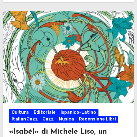
Cultura
Editoriale
Ispanico-Latino
Italian Jazz
Jazz
Musica
Recensione Libri
«Isabél» di Michele Liso, un