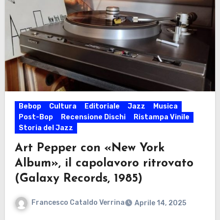
Bebop
Cultura
Editoriale
Jazz
Musica
Post-Bop
Recensione Dischi
Ristampa Vinile
Storia del Jazz
Art Pepper con «New York
Album», il capolavoro ritrovato
(Galaxy Records, 1985)
Francesco Cataldo Verrina
Aprile 14, 2025