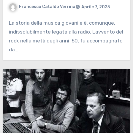
Francesco Cataldo Verrina
Aprile 7, 2025
La storia della musica giovanile è, comunque,
indissolubilmente legata alla radio. L’avvento del
rock nella metà degli anni ’50, fu accompagnato
da…