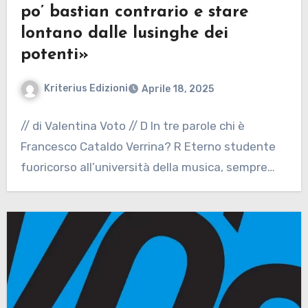
po’ bastian contrario e stare
lontano dalle lusinghe dei
potenti»
Kriterius Edizioni
Aprile 18, 2025
// di Valentina Voto // D In tre parole chi è
Francesco Cataldo Verrina? R Eterno studente
fuoricorso all’università della musica, sempre…