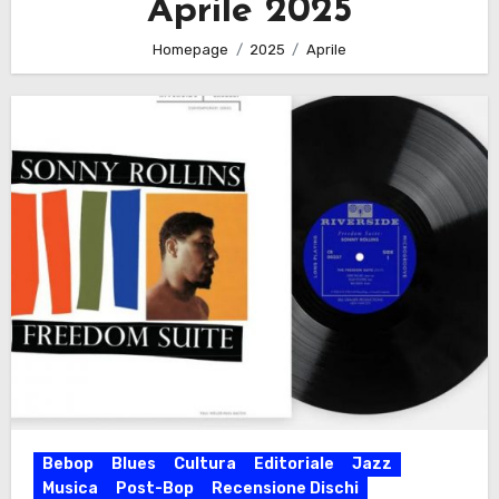
Aprile 2025
Homepage
2025
Aprile
Bebop
Blues
Cultura
Editoriale
Jazz
Musica
Post-Bop
Recensione Dischi