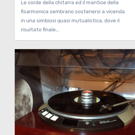
Le corde della chitarra ed il mantice della
fisarmonica sembrano sostenersi a vicenda
in una simbiosi quasi mutualistica, dove il
risultato finale…