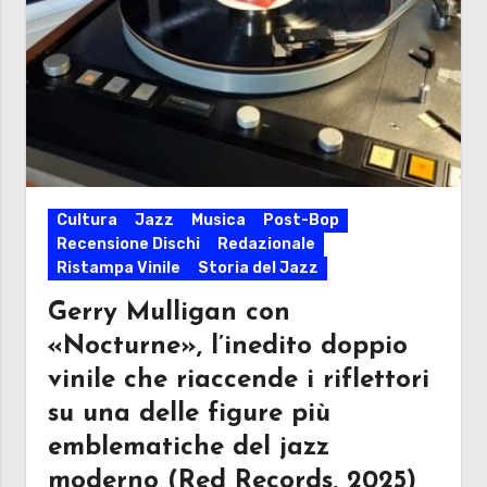
Cultura
Jazz
Musica
Post-Bop
Recensione Dischi
Redazionale
Ristampa Vinile
Storia del Jazz
Gerry Mulligan con
«Nocturne», l’inedito doppio
vinile che riaccende i riflettori
su una delle figure più
emblematiche del jazz
moderno (Red Records, 2025)