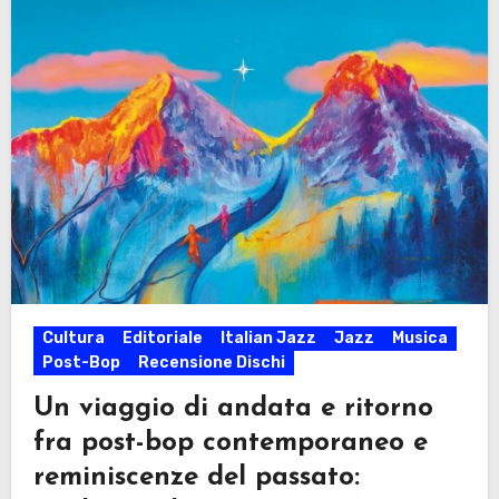
Cultura
Editoriale
Italian Jazz
Jazz
Musica
Post-Bop
Recensione Dischi
Un viaggio di andata e ritorno
fra post-bop contemporaneo e
reminiscenze del passato: