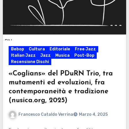
Bebop
Cultura
Editoriale
Free Jazz
Italian Jazz
Jazz
Musica
Post-Bop
Recensione Dischi
«Coglians» del PDuRN Trio, tra
mutamenti ed evoluzioni, fra
contemporaneità e tradizione
(nusica.org, 2025)
Francesco Cataldo Verrina
Marzo 4, 2025