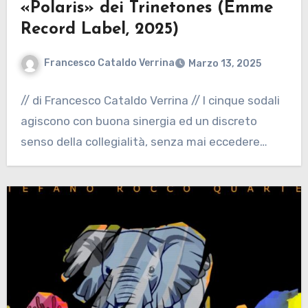
«Polaris» dei Trinetones (Emme
Record Label, 2025)
Francesco Cataldo Verrina
Marzo 13, 2025
// di Francesco Cataldo Verrina // I cinque sodali
agiscono con buona sinergia ed un discreto
senso della collegialità, senza mai eccedere…