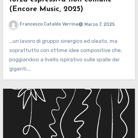
(Encore Music, 2025)
Francesco Cataldo Verrina
Marzo 7, 2025
…un lavoro di gruppo sinergico ed oleato, ma
soprattutto con ottime idee compositive che,
poggiandosi a livello ispirativo sulle spalle dei
giganti,…