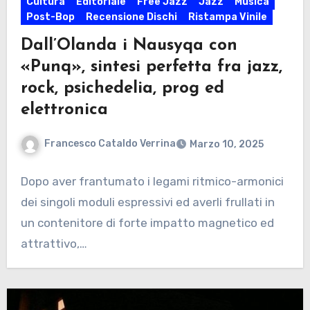
Cultura
Editoriale
Free Jazz
Jazz
Musica
Post-Bop
Recensione Dischi
Ristampa Vinile
Dall’Olanda i Nausyqa con
«Punq», sintesi perfetta fra jazz,
rock, psichedelia, prog ed
elettronica
Francesco Cataldo Verrina
Marzo 10, 2025
Dopo aver frantumato i legami ritmico-armonici
dei singoli moduli espressivi ed averli frullati in
un contenitore di forte impatto magnetico ed
attrattivo,…