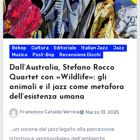
Bebop
Cultura
Editoriale
Italian Jazz
Jazz
Musica
Post-Bop
Recensione Dischi
Dall’Australia, Stefano Rocco
Quartet con «Wildlife»: gli
animali e il jazz come metafora
dell’esistenza umana
Francesco Cataldo Verrina
Marzo 13, 2025
…un visione del jazz legato alla percezione
istintiva e «primordiale» dell’ambiente