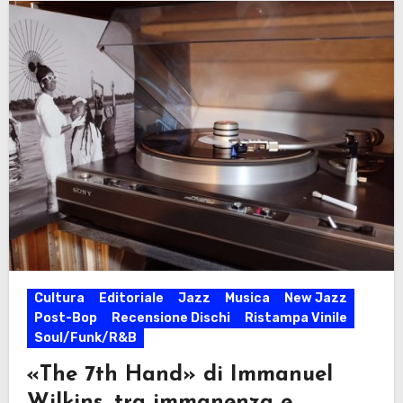
Cultura
Editoriale
Jazz
Musica
New Jazz
Post-Bop
Recensione Dischi
Ristampa Vinile
Soul/Funk/R&B
«The 7th Hand» di Immanuel