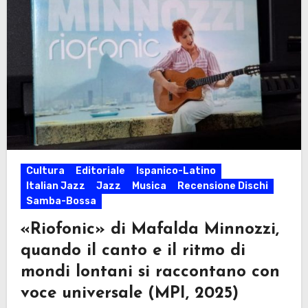
Cultura
Editoriale
Ispanico-Latino
Italian Jazz
Jazz
Musica
Recensione Dischi
Samba-Bossa
«Riofonic» di Mafalda Minnozzi,
quando il canto e il ritmo di
mondi lontani si raccontano con
voce universale (MPI, 2025)