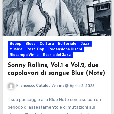
Bebop
Blues
Cultura
Editoriale
Jazz
Musica
Post-Bop
Recensione Dischi
Ristampa Vinile
Storia del Jazz
Sonny Rollins, Vol.1 e Vol.2, due
capolavori di sangue Blue (Note)
Francesco Cataldo Verrina
Aprile 2, 2025
Il suo passaggio alla Blue Note coincise con un
periodo di assestamento e di mutazioni sul