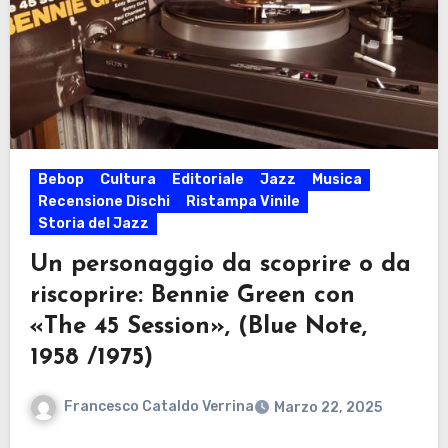
Bebop
Cultura
Editoriale
Jazz
Musica
Recensione Dischi
Ristampa Vinile
Storia del Jazz
Un personaggio da scoprire o da
riscoprire: Bennie Green con
«The 45 Session», (Blue Note,
1958 /1975)
Francesco Cataldo Verrina
Marzo 22, 2025