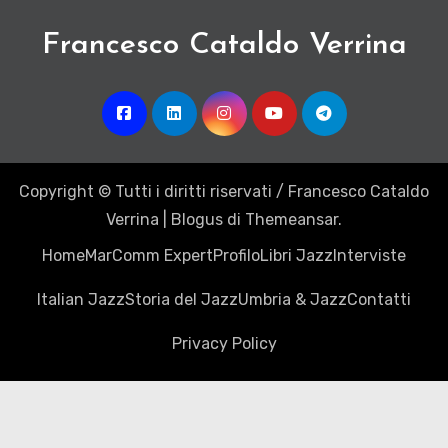
Francesco Cataldo Verrina
Copyright © Tutti i diritti riservati / Francesco Cataldo
Verrina
|
Blogus
di
Themeansar
.
Home
MarComm Expert
Profilo
Libri Jazz
Interviste
Italian Jazz
Storia del Jazz
Umbria & Jazz
Contatti
Privacy Policy