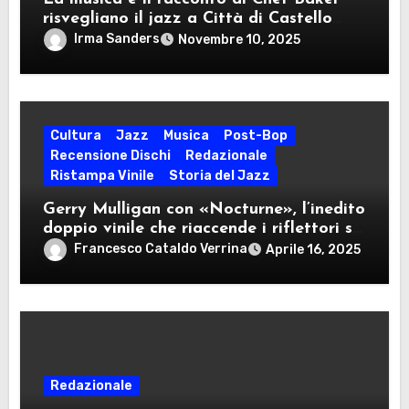
risvegliano il jazz a Città di Castello
(PG)
Irma Sanders
Novembre 10, 2025
Cultura
Jazz
Musica
Post-Bop
Recensione Dischi
Redazionale
Ristampa Vinile
Storia del Jazz
Gerry Mulligan con «Nocturne», l’inedito
doppio vinile che riaccende i riflettori su
una delle figure più emblematiche del
Francesco Cataldo Verrina
Aprile 16, 2025
jazz moderno (Red Records, 2025)
Redazionale