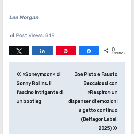
Lee Morgan
Post Views:
849
0
Tweet
Share
Pin
Share
CONDIVISIONI
Navigazione
«Soneymoon» di
Joe Pisto e Fausto
articoli
Sonny Rollins, il
Beccalossi con
fascino intrigante di
«Respiro» un
un bootleg
dispenser di emozioni
a getto continuo
(Belfagor Label,
2025)