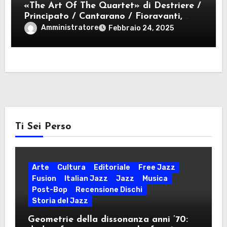
«The Art Of The Quartet» di Destriere /
Principato / Cantarano / Fioravanti,
quando l’impresa eccezionale è essere
Amministratore
Febbraio 24, 2025
normali
Ti Sei Perso
Arte
Cultura
Editoriale
Free Jazz
Fusion
Italian Jazz
Jazz
Musica
Post-Bop
Recensione Dischi
Storia del Jazz
Geometrie della dissonanza anni ’70: