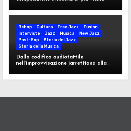
idealmente al modulo jazzistico che al
sinfonismo classico
Bebop
Cultura
Free Jazz
Fusion
Interviste
Jazz
Musica
New Jazz
Post-Bop
Storia del Jazz
Storia della Musica
Dalla codifica audiotattile
nell’improvvisazione jarrettiana alla
standardizzazione algoritmica. Ne ho
parlato con Francesco Cataldo Verrina