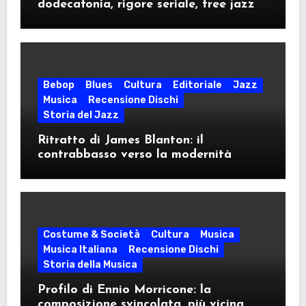
dodecafonia, rigore seriale, free jazz e
militanza ideologica nel decennio della
contestazione
Bebop
Blues
Cultura
Editoriale
Jazz
Musica
Recensione Dischi
Storia del Jazz
Ritratto di James Blanton: il
contrabbasso verso la modernità
Costume & Società
Cultura
Musica
Musica Italiana
Recensione Dischi
Storia della Musica
Profilo di Ennio Morricone: la
composizione svincolata, più vicina