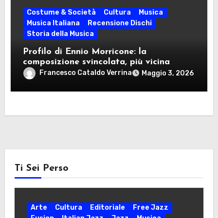
Costume & Società
Cultura
Musica
Musica Italiana
Recensione Dischi
Storia della Musica
Profilo di Ennio Morricone: la
composizione svincolata, più vicina
idealmente al modulo jazzistico che al
Francesco Cataldo Verrina
Maggio 3, 2026
sinfonismo classico
Ti Sei Perso
Arte
Cultura
Editoriale
Free Jazz