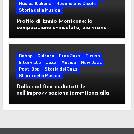
Musica Italiana
Recensione Dischi
Storia della Musica
Profilo di Ennio Morricone: la
composizione svincolata, più vicina
idealmente al modulo jazzistico che al
sinfonismo classico
Bebop
Cultura
Free Jazz
Fusion
Interviste
Jazz
Musica
New Jazz
Post-Bop
Storia del Jazz
Storia della Musica
Dalla codifica audiotattile
nell’improvvisazione jarrettiana alla
standardizzazione algoritmica. Ne ho
parlato con Francesco Cataldo Verrina