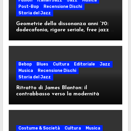
Fusion
Italian Jazz
Jazz
Musica
Post-Bop
Recensione Dischi
Storia del Jazz
Geometrie della dissonanza anni ’70:
dodecafonia, rigore seriale, free jazz e
militanza ideologica nel decennio della
contestazione
Bebop
Blues
Cultura
Editoriale
Jazz
Musica
Recensione Dischi
Storia del Jazz
Ritratto di James Blanton: il
contrabbasso verso la modernità
Costume & Società
Cultura
Musica