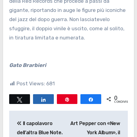
della Red Records che procede a passi da
gigante, riportando in auge le figure più iconiche
del jazz del dopo guerra. Non lasciatevelo
sfuggire, il doppio vinile è uscito, come al solito,
in tiratura limitata e numerata.
Gato Brarbieri
Post Views:
681
0
Tweet
Share
Pin
Share
CONDIVISIONI
Navigazione
Il capolavoro
Art Pepper con «New
articoli
dell’altra Blue Note.
York Album», il