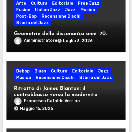
Arte
Cultura
Editoriale
Free Jazz
Fusion
Italian Jazz
Jazz
Musica
Post-Bop
Recensione Dischi
Storia del Jazz
Geometrie della dissonanza anni ’70:
dodecafonia, rigore seriale, free jazz e
Amministratore
Luglio 3, 2026
militanza ideologica nel decennio della
contestazione
Bebop
Blues
Cultura
Editoriale
Jazz
Musica
Recensione Dischi
Storia del Jazz
Ritratto di James Blanton: il
contrabbasso verso la modernità
Francesco Cataldo Verrina
Maggio 15, 2026