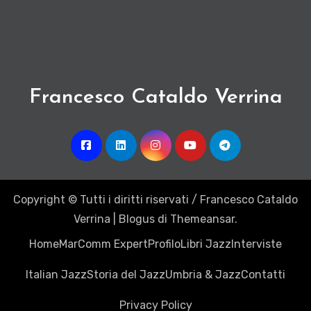
Francesco Cataldo Verrina
Copyright © Tutti i diritti riservati / Francesco Cataldo
Verrina
|
Blogus
di
Themeansar
.
Home
MarComm Expert
Profilo
Libri Jazz
Interviste
Italian Jazz
Storia del Jazz
Umbria & Jazz
Contatti
Privacy Policy