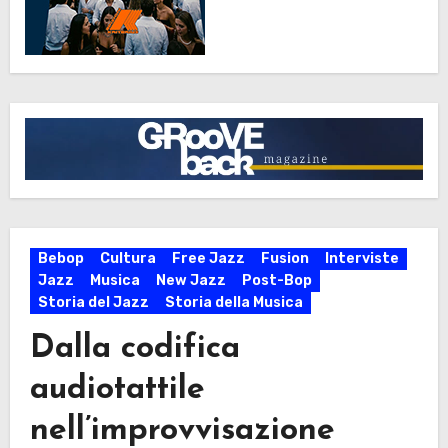
Bebop
Cultura
Free Jazz
Fusion
Interviste
Jazz
Musica
New Jazz
Post-Bop
Storia del Jazz
Storia della Musica
Dalla codifica
audiotattile
nell’improvvisazione