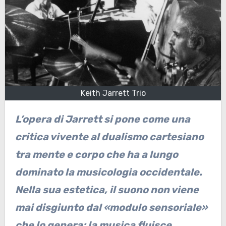
Keith Jarrett Trio
L’opera di Jarrett si pone come una
critica vivente al dualismo cartesiano
tra mente e corpo che ha a lungo
dominato la musicologia occidentale.
Nella sua estetica, il suono non viene
mai disgiunto dal «modulo sensoriale»
che lo genera; la musica fluisce