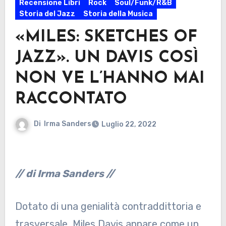
Recensione Libri
Rock
Soul/Funk/R&B
Storia del Jazz
Storia della Musica
«MILES: SKETCHES OF
JAZZ». UN DAVIS COSÌ
NON VE L’HANNO MAI
RACCONTATO
Di
Irma Sanders
Luglio 22, 2022
// di Irma Sanders
//
Dotato di una genialità contraddittoria e
trasversale, Miles Davis appare come un