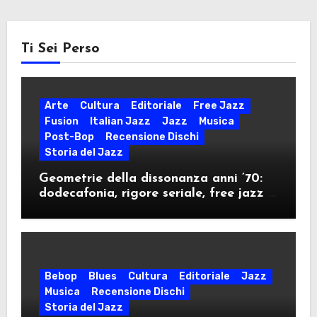
Ti Sei Perso
Arte
Cultura
Editoriale
Free Jazz
Fusion
Italian Jazz
Jazz
Musica
Post-Bop
Recensione Dischi
Storia del Jazz
Geometrie della dissonanza anni ’70:
dodecafonia, rigore seriale, free jazz e
militanza ideologica nel decennio della
contestazione
Bebop
Blues
Cultura
Editoriale
Jazz
Musica
Recensione Dischi
Storia del Jazz