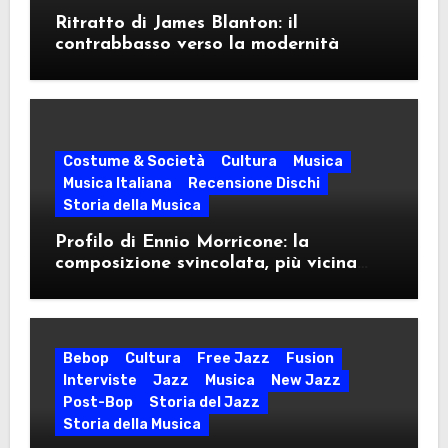
Ritratto di James Blanton: il
contrabbasso verso la modernità
Costume & Società
Cultura
Musica
Musica Italiana
Recensione Dischi
Storia della Musica
Profilo di Ennio Morricone: la
composizione svincolata, più vicina
idealmente al modulo jazzistico che al
sinfonismo classico
Bebop
Cultura
Free Jazz
Fusion
Interviste
Jazz
Musica
New Jazz
Post-Bop
Storia del Jazz
Storia della Musica