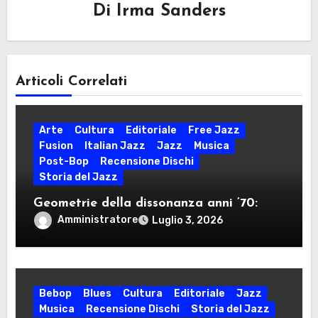
Di
Irma Sanders
Articoli Correlati
Arte
Cultura
Editoriale
Free Jazz
Fusion
Italian Jazz
Jazz
Musica
Post-Bop
Recensione Dischi
Storia del Jazz
Geometrie della dissonanza anni ’70:
dodecafonia, rigore seriale, free jazz e
Amministratore
Luglio 3, 2026
militanza ideologica nel decennio della
contestazione
Bebop
Blues
Cultura
Editoriale
Jazz
Musica
Recensione Dischi
Storia del Jazz