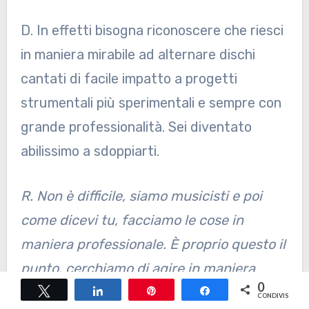
D. In effetti bisogna riconoscere che riesci
in maniera mirabile ad alternare dischi
cantati di facile impatto a progetti
strumentali più sperimentali e sempre con
grande professionalità. Sei diventato
abilissimo a sdoppiarti.
R. Non è difficile, siamo musicisti e poi
come dicevi tu, facciamo le cose in
maniera professionale. È proprio questo il
punto, cerchiamo di agire in maniera
0
Tweet
Share
Pin
Share
estremamente professionale. Sai, quando
CONDIVISIONI