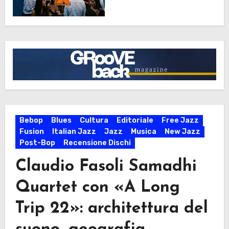
Bebop
Blues
Cultura
Editoriale
Free Jazz
Fusion
Italian Jazz
Jazz
Musica
New Jazz
Post-Bop
Recensione Dischi
Claudio Fasoli Samadhi
Quartet con «A Long
Trip 22»: architettura del