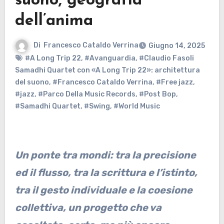
suono, geografia
dell’anima
Di
Francesco Cataldo Verrina
Giugno 14, 2025
#A Long Trip 22
,
#Avanguardia
,
#Claudio Fasoli
Samadhi Quartet con «A Long Trip 22»: architettura
del suono
,
#Francesco Cataldo Verrina
,
#Free jazz
,
#jazz
,
#Parco Della Music Records
,
#Post Bop
,
#Samadhi Quartet
,
#Swing
,
#World Music
Un ponte tra mondi: tra la precisione
ed il flusso, tra la scrittura e l’istinto,
tra il gesto individuale e la coesione
collettiva, un progetto che va