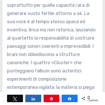
soprattutto per quella capacità rara di
generare vuoto fertile attorno a sé. La
sua voce è al tempo stesso opaca ed
inventiva, lirica ma non retorica, lasciando
al quartetto la responsabilità di costruire
paesaggi sonori coerenti e imprevedibili. I
brani non obbediscono a strutture
canoniche. I quattro «Cluster» che
punteggiano l’album sono autentici
esperimenti di composizione
estemporanea vigilata: la materia si piega
all’azione collettiva, ma non si disgrega
0
Tweet
Share
Pin
Share
CONDIVISIONI
mai. «Sext» fluttua su orbite spiraliformi,