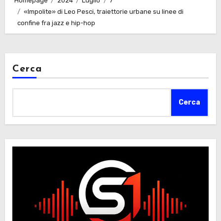
Homepage
2024
Luglio
7
«Impolite» di Leo Pesci, traiettorie urbane su linee di
confine fra jazz e hip-hop
Cerca
Cerca