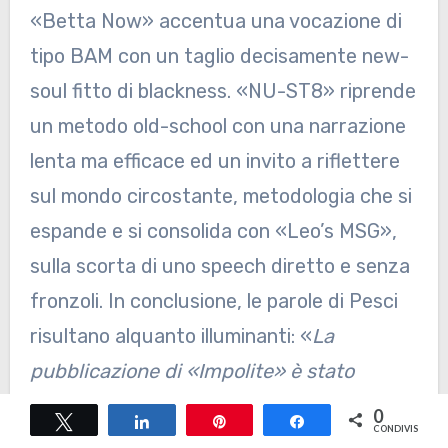
«Betta Now» accentua una vocazione di
tipo BAM con un taglio decisamente new-
soul fitto di blackness. «NU-ST8» riprende
un metodo old-school con una narrazione
lenta ma efficace ed un invito a riflettere
sul mondo circostante, metodologia che si
espande e si consolida con «Leo’s MSG»,
sulla scorta di uno speech diretto e senza
fronzoli. In conclusione, le parole di Pesci
risultano alquanto illuminanti: «
La
pubblicazione di «Impolite» è stato
sicuramente il mio momento di maggior
0
Tweet
Share
Pin
Share
CONDIVISIONI
orgoglio per tutto ciò che «Impolite»