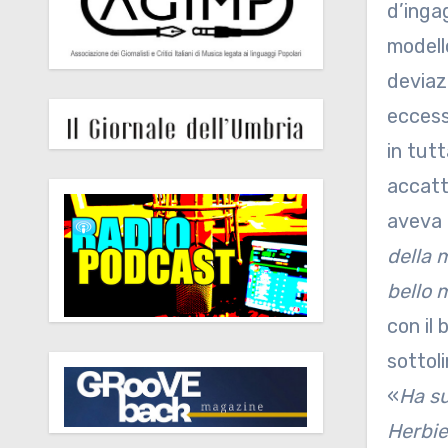
d’inga
modell
deviazi
eccess
in tut
accatt
aveva 
della 
bello 
con il 
sottol
«
Ha su
Herbie