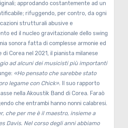
riginali; approdando costantemente ad un
ificabile; rifuggendo, per contro, da ogni
cazioni strutturali abusive e
to ed il nucleo gravitazionale dello swing
imia sonora fatta di complesse armonie ed
di Corea nel 2021, il pianista milanese
o ad alcuni dei musicisti più importanti
iunge:
«Ho pensato che sarebbe stato
loro legame con Chick».
Il suo rapporto
trasse nella Akoustik Band di Corea. Faraò
ngendo che entrambi hanno nonni calabresi.
 che per me è il maestro, insieme a
les Davis. Nel corso degli anni abbiamo