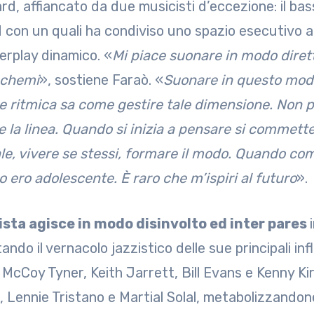
rd, affiancato da due musicisti d’eccezione: il bas
d con un quali ha condiviso uno spazio esecutivo al
terplay dinamico. «
Mi piace suonare in modo dirett
schemi
», sostiene Faraò. «
Suonare in questo modo
e ritmica sa come gestire tale dimensione. Non 
e la linea. Quando si inizia a pensare si commet
le, vivere se stessi, formare il modo. Quando comp
 ero adolescente. È raro che m’ispiri al futuro
».
nista agisce in modo disinvolto ed inter pares
ando il vernacolo jazzistico delle sue principali i
 McCoy Tyner, Keith Jarrett, Bill Evans e Kenny Ki
 Lennie Tristano e Martial Solal, metabolizzandone 