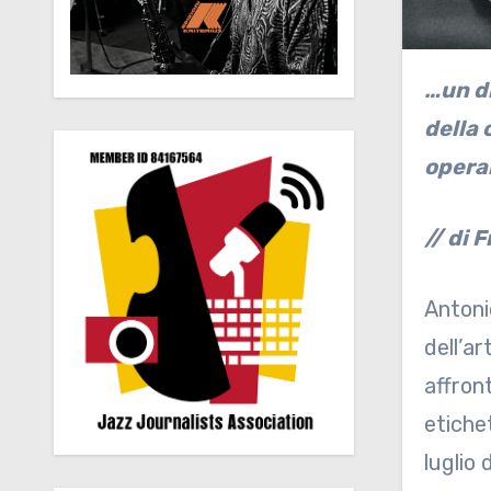
…un disco di grana pregiata, quale rappresentazione scenica del formato piano trio al top
della 
opera
// di 
Antoni
dell’a
affront
etichet
luglio 