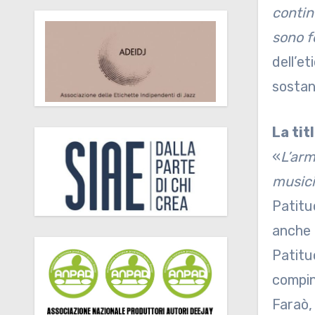
contin
sono f
dell’et
sostan
La tit
«
L’arm
musici
Patitu
anche 
Patitu
comping
Faraò,