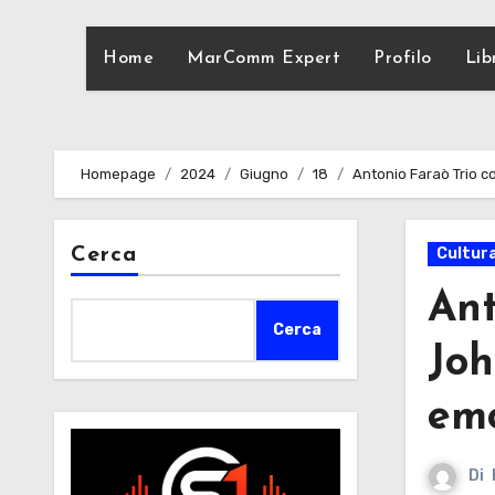
Home
MarComm Expert
Profilo
Lib
Homepage
2024
Giugno
18
Antonio Faraò Trio co
Cerca
Cultur
Ant
Cerca
Joh
emo
Di