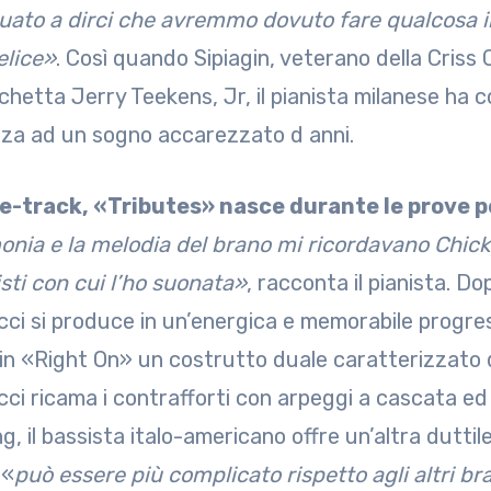
uato a dirci che avremmo dovuto fare qualcosa i
elice»
. Così quando Sipiagin, veterano della Criss
ichetta Jerry Teekens, Jr, il pianista milanese ha c
za ad un sogno accarezzato d anni.
le-track, «Tributes» nasce durante le prove p
onia e la melodia del brano mi ricordavano Chic
sti con cui l’ho suonata»
, racconta il pianista. Do
cci si produce in un’energica e memorabile progres
in «Right On» un costrutto duale caratterizzato da
cci ricama i contrafforti con arpeggi a cascata ed 
, il bassista italo-americano offre un’altra duttile
 «
può essere più complicato rispetto agli altri br