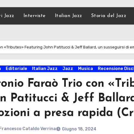
ri Jazz
Interviste
Italian Jazz
Storia del Jazz
n «Tributes» Featuring John Patitucci & Jeff Ballard, un susseguirsi di 
a
Editoriale
Italian Jazz
Jazz
Musica
Recensione Disc
onio Faraò Trio con «Tri
n Patitucci & Jeff Ballard
zioni a presa rapida (Cr
Francesco Cataldo Verrina
Giugno 18, 2024