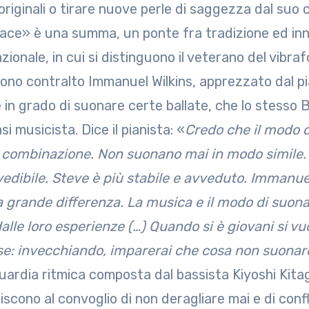
 originali o tirare nuove perle di saggezza dal suo
lace» è una summa, un ponte fra tradizione ed inn
zionale, in cui si distinguono il veterano del vibr
ono contralto Immanuel Wilkins, apprezzato dal pia
 in grado di suonare certe ballate, che lo stesso B
si musicista. Dice il pianista: «
Credo che il modo d
combinazione. Non suonano mai in modo simile.
edibile. Steve è più stabile e avveduto. Immanuel
a grande differenza. La musica e il modo di suona
dalle loro esperienze (…) Quando si è giovani si v
se: invecchiando, imparerai che cosa non suonar
uardia ritmica composta dal bassista Kiyoshi Kit
iscono al convoglio di non deragliare mai e di con