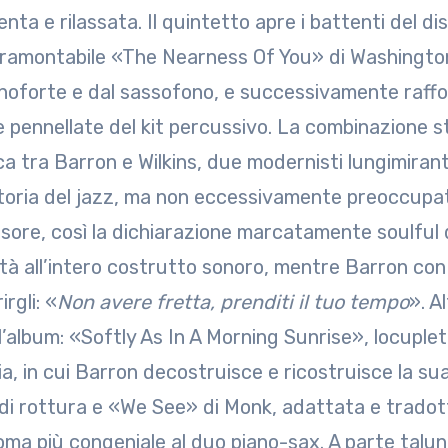
nta e rilassata. Il quintetto apre i battenti del d
ntramontabile «The Nearness Of You» di Washington
anoforte e dal sassofono, e successivamente rafforz
ve pennellate del kit percussivo. La combinazione 
ica tra Barron e Wilkins, due modernisti lungimiran
storia del jazz, ma non eccessivamente preoccupat
isore, così la dichiarazione marcatamente soulful d
ità all’intero costrutto sonoro, mentre Barron co
rgli: «
Non avere fretta, prenditi il tuo tempo
». A
ell’album: «Softly As In A Morning Sunrise», locupl
ia, in cui Barron decostruisce e ricostruisce la su
di rottura e «We See» di Monk, adattata e tradott
ioma più congeniale al duo piano-sax. A parte talun