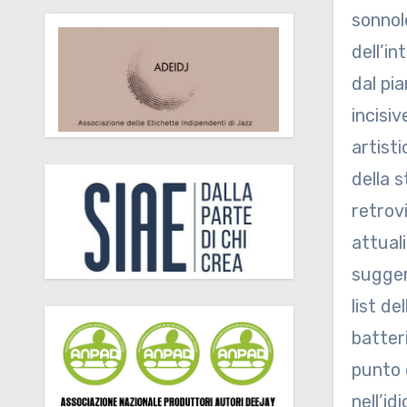
sonnole
dell’i
dal pi
incisi
artist
della 
retrov
attual
suggeri
list d
batter
punto 
nell’id