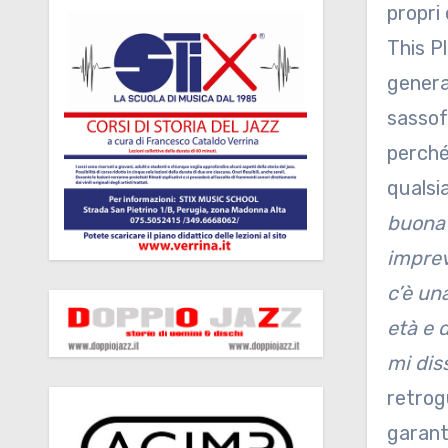
propri
This P
genera
sassof
perché
qualsia
buona 
imprev
c’è un
età e 
mi dis
retrog
garant