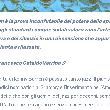
gli standard i cinque sodali valorizzano l’arte
va e del silenzio in una dimensione che appare
enta e rilassata.
Francesco Cataldo Verrina //
 dita di Kenny Barron è passato tanto jazz. Il pian
edici nomination ai Grammy e l’inserimento nell’Am
 dei e che con gli uomini del jazz per decenni, sem
tt’altro che tetragono e senza mai esimersi dal rei