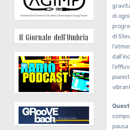
gravit
di ogn
progre
di Ste
l’atmos
dall’in
l’efflu
pianis
vibran
Quest
componi
pausa c