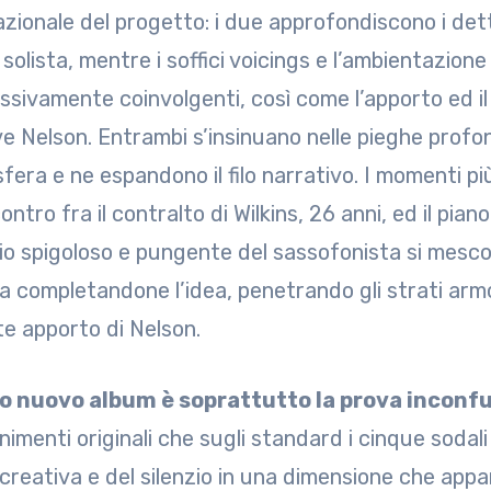
azionale del progetto: i due approfondiscono i det
i solista, mentre i soffici voicings e l’ambientazi
ssivamente coinvolgenti, così come l’apporto ed il
ve Nelson. Entrambi s’insinuano nelle pieghe profo
fera e ne espandono il filo narrativo. I momenti pi
contro fra il contralto di Wilkins, 26 anni, ed il pi
vio spigoloso e pungente del sassofonista si mescol
ta completandone l’idea, penetrando gli strati ar
te apporto di Nelson.
o nuovo album è soprattutto la prova inconfu
menti originali che sugli standard i cinque sodali 
reativa e del silenzio in una dimensione che appare