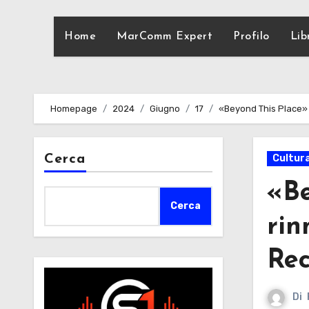
Home
MarComm Expert
Profilo
Lib
Homepage
2024
Giugno
17
«Beyond This Place» d
Cerca
Cultur
«Be
Cerca
rin
Rec
Di