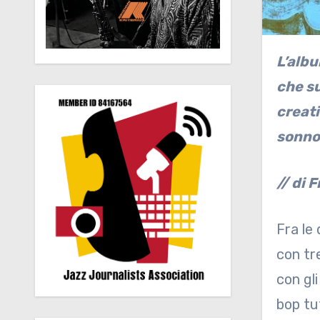
L’album è la prova inconfutabile del potere dello spazio. Sia sui componimenti originali
che su
creati
sonnol
// di 
Fra le
con tr
con gli
bop tu