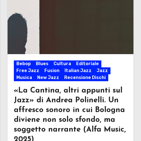
Bebop
Blues
Cultura
Editoriale
Free Jazz
Fusion
Italian Jazz
Jazz
Musica
New Jazz
Recensione Dischi
«La Cantina, altri appunti sul
Jazz» di Andrea Polinelli. Un
affresco sonoro in cui Bologna
diviene non solo sfondo, ma
soggetto narrante (Alfa Music,
2025)