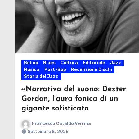
Bebop
Blues
Cultura
Editoriale
Jazz
Musica
Post-Bop
Recensione Dischi
Storia del Jazz
«Narrativa del suono: Dexter
Gordon, l’aura fonica di un
gigante sofisticato
Francesco Cataldo Verrina
Settembre 8, 2025