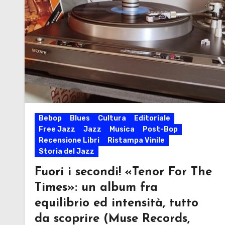
Bebop
Blues
Cultura
Editoriale
Free Jazz
Jazz
Musica
Post-Bop
Recensione Libri
Ristampa Vinile
Storia del Jazz
Fuori i secondi! «Tenor For The
Times»: un album fra
equilibrio ed intensità, tutto
da scoprire (Muse Records,