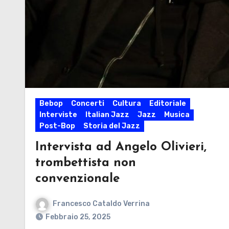
Bebop
Concerti
Cultura
Editoriale
Interviste
Italian Jazz
Jazz
Musica
Post-Bop
Storia del Jazz
Intervista ad Angelo Olivieri,
trombettista non
convenzionale
Francesco Cataldo Verrina
Febbraio 25, 2025