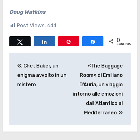
Doug Watkins
Post Views:
644
0
Tweet
Share
Pin
Share
CONDIVISIONI
Navigazione
Chet Baker, un
«The Baggage
articoli
enigma avvolto in un
Room» di Emiliano
mistero
D’Auria, un viaggio
intorno alle emozioni
dall’Atlantico al
Mediterraneo