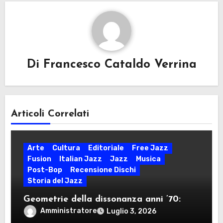
Di
Francesco Cataldo Verrina
Articoli Correlati
Arte
Cultura
Editoriale
Free Jazz
Fusion
Italian Jazz
Jazz
Musica
Post-Bop
Recensione Dischi
Storia del Jazz
Geometrie della dissonanza anni ’70:
dodecafonia, rigore seriale, free jazz e
Amministratore
Luglio 3, 2026
militanza ideologica nel decennio della