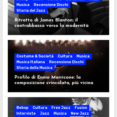
Musica
Recensione Dischi
Storia del Jazz
Ritratto di James Blanton: il
contrabbasso verso la modernità
Costume & Società
Cultura
Musica
Musica Italiana
Recensione Dischi
Storia della Musica
Profilo di Ennio Morricone: la
composizione svincolata, più vicina
idealmente al modulo jazzistico che al
sinfonismo classico
Bebop
Cultura
Free Jazz
Fusion
Interviste
Jazz
Musica
New Jazz