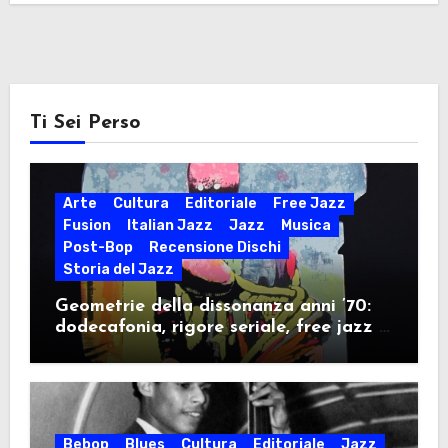
Ti Sei Perso
Arte
Cultura
Editoriale
Free Jazz
Fusion
Italian Jazz
Jazz
Musica
Post-Bop
Recensione Dischi
Storia del Jazz
Geometrie della dissonanza anni ’70:
dodecafonia, rigore seriale, free jazz e
militanza ideologica nel decennio della
contestazione
Bebop
Blues
Cultura
Editoriale
Jazz