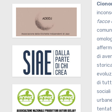
Cionon
incons
facce 
comuni
omolog
afferm
di ave
storic
evoluzi
di tutt
sociali
urbane
tentat