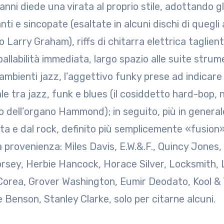
anni diede una virata al proprio stile, adottando gli 
nti e sincopate (esaltate in alcuni dischi di quegli 
 Larry Graham), riffs di chitarra elettrica taglienti
 ballabilità immediata, largo spazio alle suite strum
 ambienti jazz, l’aggettivo funky prese ad indicare
le tra jazz, funk e blues (il cosiddetto hard-bop, 
o dell’organo Hammond); in seguito, più in generale
ta e dal rock, definito più semplicemente «fusion
ia provenienza: Miles Davis, E.W.&.F., Quincy Jones
rsey, Herbie Hancock, Horace Silver, Locksmith, 
Corea, Grover Washington, Eumir Deodato, Kool &
 Benson, Stanley Clarke, solo per citarne alcuni.