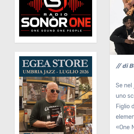
// di 
Se nel 
uno sc
Figlio
elemen
«One N