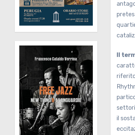
antago
pretes
quarti
cataliz
Il ter
caratte
riferit
Rhythm
partic
settor
il sost
eccitaz