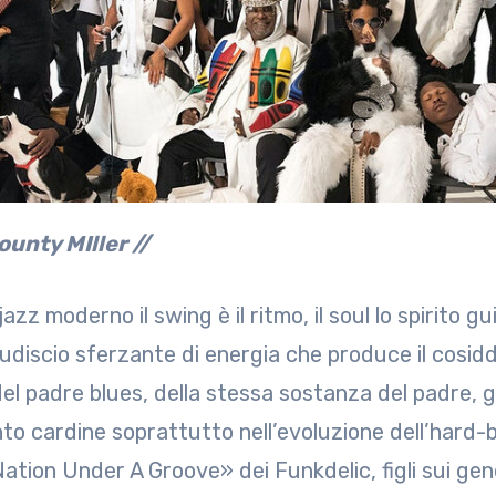
Bounty MIller //
jazz moderno il swing è il ritmo, il soul lo spirito g
udiscio sferzante di energia che produce il cosidd
 del padre blues, della stessa sostanza del padre, 
to cardine soprattutto nell’evoluzione dell’hard-
ation Under A Groove» dei Funkdelic, figli sui gene