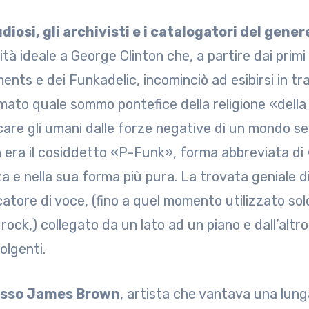
udiosi, gli archivisti e i catalogatori del gener
tà ideale a George Clinton che, a partire dai primi 
ments e dei Funkadelic, incominciò ad esibirsi in t
mato quale sommo pontefice della religione «della 
care gli umani dalle forze negative di un mondo sen
n era il cosiddetto «P-Funk», forma abbreviata di 
 e nella sua forma più pura. La trovata geniale di 
atore di voce, (fino a quel momento utilizzato solo
rock,) collegato da un lato ad un piano e dall’altro
olgenti.
esso James Brown
, artista che vantava una lunga