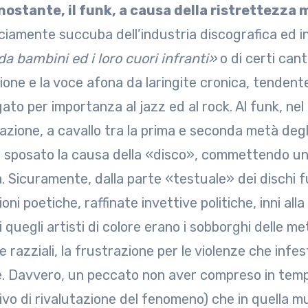
ostante, il funk, a causa della ristrettezza 
ciamente succuba dell’industria discografica ed i
da bambini ed i loro cuori infranti»
o di certi cant
one e la voce afona da laringite cronica, tendente
ato per importanza al jazz ed al rock. Al funk, ne
azione, a cavallo tra la prima e seconda metà degli
r sposato la causa della «disco», commettendo un 
a. Sicuramente, dalla parte «testuale» dei dischi f
oni poetiche, raffinate invettive politiche, inni all
i quegli artisti di colore erano i sobborghi delle met
 e razziali, la frustrazione per le violenze che infe
. Davvero, un peccato non aver compreso in tempo 
ivo di rivalutazione del fenomeno) che in quella mu