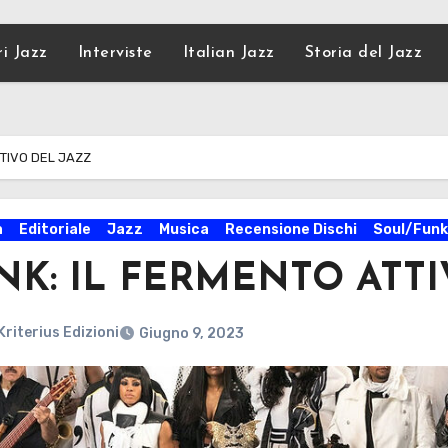
ri Jazz
Interviste
Italian Jazz
Storia del Jazz
TTIVO DEL JAZZ
a
Editoriale
Jazz
Musica
Recensione Dischi
Soul/Fun
NK: IL FERMENTO ATTI
Kriterius Edizioni
Giugno 9, 2023