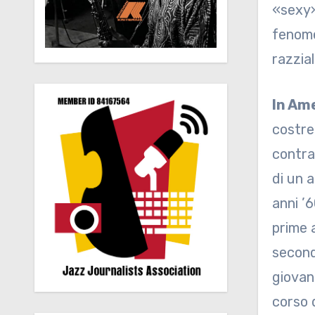
«sexy»
fenome
razzial
In Ame
costre
contra
di un a
anni ’6
prime 
second
giovan
corso d