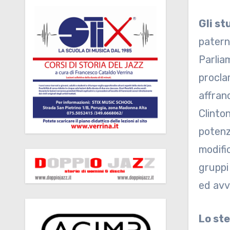
Gli st
paterni
Parlia
procla
affran
Clinto
potenza
modific
gruppi 
ed avv
Lo st