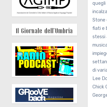
quegli 
incalza
Stone o
fiati e
stessi
musica
impieg
settan
di var
Lee Do
Chick 
George