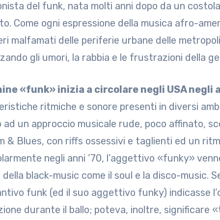
nista del funk, nata molti anni dopo da un costola
to. Come ogni espressione della musica afro-americ
eri malfamati delle periferie urbane delle metropol
zando gli umori, la rabbia e le frustrazioni della ge
mine «funk» inizia a circolare negli USA negli 
ristiche ritmiche e sonore presenti in diversi ambi
o ad un approccio musicale rude, poco affinato, sce
 & Blues, con riffs ossessivi e taglienti ed un rit
olarmente negli anni ’70, l’aggettivo «funky» venn
i della black-music come il soul e la disco-music. 
antivo funk (ed il suo aggettivo funky) indicasse l
ione durante il ballo; poteva, inoltre, significare 