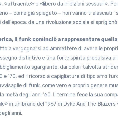
, «attraente» o «libero da inibizioni sessuali». Pe
no – come già spiegato – non vanno tralasciati i s
i dell’epoca: da una rivoluzione sociale si sprigion
rica, il funk cominciò a rappresentare quell
tto a vergognarsi ad ammettere di avere le proprie 
ssegno distintivo e una forte spinta propulsiva all
bbigliamento sgargiante, dai colori talvolta stride
0 e ’70, ed il ricorso a capigliature di tipo afro fu
avvisaglie di funk. come vero e proprio genere musi
a metà degli anni ‘60. Il termine fece la sua compa
ile» in un brano del 1967 di Dyke And The Blazers
egli anni.