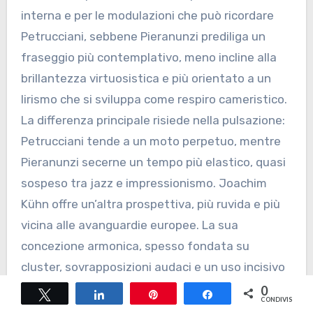
interna e per le modulazioni che può ricordare
Petrucciani, sebbene Pieranunzi prediliga un
fraseggio più contemplativo, meno incline alla
brillantezza virtuosistica e più orientato a un
lirismo che si sviluppa come respiro cameristico.
La differenza principale risiede nella pulsazione:
Petrucciani tende a un moto perpetuo, mentre
Pieranunzi secerne un tempo più elastico, quasi
sospeso tra jazz e impressionismo. Joachim
Kühn offre un’altra prospettiva, più ruvida e più
vicina alle avanguardie europee. La sua
concezione armonica, spesso fondata su
cluster, sovrapposizioni audaci e un uso incisivo
della dissonanza, si colloca lontano dalla
0
Tweet
Share
Pin
Share
CONDIVISIONI
cantabilità di Petrucciani, ma condivide con lui la